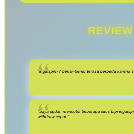
REVIEW 
“ingatspin77 benar-benar terasa berbeda karena s
“Saya sudah mencoba beberapa situs tapi ingatspi
withdraw cepat.”